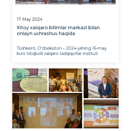
17 May 2024
Xitoy xalqaro bilimlar markazi bilan
onlayn uchrashuv haqida
Toshkent, Oʻzbekiston – 2024-yilning 16-may
kuni Istiqbolli xalqaro tadqiqotlar instituti
direktori oʻrinbosari, Barqaror rivojlanish markazi
rahbari Shaxboz Ahmedov va katta ilmiy xodim
Hamza Boltayev Xitoy xalqaro bilimlar markazi
vakillari bilan onlayn u