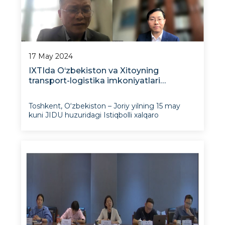
17 May 2024
IXTIda O‘zbekiston va Xitoyning
transport-logistika imkoniyatlari
muhokama qilindi
Toshkent, O‘zbekiston – Joriy yilning 15 may
kuni JIDU huzuridagi Istiqbolli xalqaro
tadqiqotlar Instituti Xitoy Xalq Respublikasining
Shanxay ijtimoiy fanlar akademiyasi hamda
Fudan universiteti bilan hamkorlikda “Xitoy va
O‘zbekistonning transport-logistika
imkoniyatlari