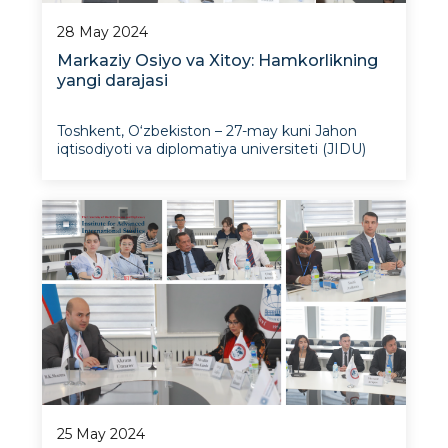
28 May 2024
Markaziy Osiyo va Xitoy: Hamkorlikning
yangi darajasi
Toshkent, O‘zbekiston – 27-may kuni Jahon
iqtisodiyoti va diplomatiya universiteti (JIDU)
Istiqbolli xalqaro tadqiqotlar institutida (IXTI)
“Markaziy Osiyo va Xitoy: hamkorlikning yangi
darajasi” mavzusida davra suhbati bo‘lib o‘tdi.
Tadbirda universitet rahbar
25 May 2024