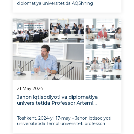
diplomatiya universitetida AQShning
Toshkentdagi Elchixonasi siyosiy va iqtisodiy
bo‘limi boshlig‘i Metyu Xabinovskining “ AQSh
tashqi siyosatida O‘zbekistonning
o‘rni”mavzusida JIDU talabalari bilan ochiq darsi
b
21 May 2024
Jahon iqtisodiyoti va diplomatiya
universitetida Professor Artemi
Kalinovskiyning ochiq ma’ruzasi bo’lib
o’tdi
Toshkent, 2024-yil 17-may – Jahon iqtisodiyoti
universitetida Templ universiteti professori
Artemi Kalinovskiyning “Sotsializm,