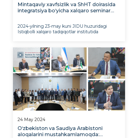
Mintaqaviy xavfsizlik va ShHT doirasida
integratsiya bo‘yicha xalqaro seminar
muvaffaqiyatli yakunlandi
2024-yilning 23-may kuni JIDU huzuridagi
Istiqbolli xalqaro tadqiqotlar institutida
“Mintaqaviy xavfsizlik va ShHT doirasida
integratsiya yo‘llarini belgilash” mavzusida
xalqaro konferensiya tashkil etildi. Tadbirda
O‘zbekiston, Rossiya, Qozog‘iston, Hindiston,
Frans
24 May 2024
O‘zbekiston va Saudiya Arabistoni
aloqalarini mustahkamlamoqda: