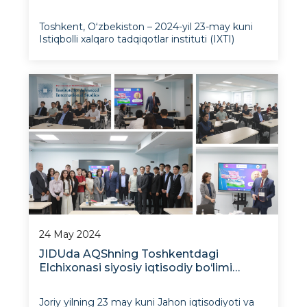
Diplomatik seminarda ikki tomonlama
munosabatlar va mintaqaviy xavfsizlik
Toshkent, Oʻzbekiston – 2024-yil 23-may kuni
ko‘rib chiqildi
Istiqbolli xalqaro tadqiqotlar instituti (IXTI)
tadqiqotchilari va ekspertlari Jahon iqtisodiyoti
va diplomatiya universiteti (JIDU) Diplomatik
akademiyasi va Saudiya Arabistoni Podshohligi
Shahzoda Saud Al-Faysal nomidagi Diplomatik
tadqiqotlar
24 May 2024
JIDUda AQShning Toshkentdagi
Elchixonasi siyosiy iqtisodiy bo‘limi
boshlig‘i Metyu Xabinovskining ochiq
darsi bo‘lib o‘tdi
Joriy yilning 23 may kuni Jahon iqtisodiyoti va