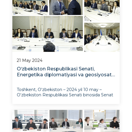
21 May 2024
O‘zbekiston Respublikasi Senati,
Energetika diplomatiyasi va geosiyosat
markazi rahbariyati AcwaPower hududiy
rahbariyati bilan uchrashdi
Toshkent, O‘zbekiston – 2024 yil 10 may –
O‘zbekiston Respublikasi Senati binosida Senat
rahbariyati, Energetika diplomatiyasi va
geosiyosat markazi hamda “AcwaPower”ning
mintaqaviy rahbariyati o‘rtasida uchrashuv bo‘lib
o‘tdi