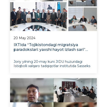
20 May 2024
IXTIda “Tojikistondagi migratsiya
paradokslari: yaxshi hayot izlash sari”
nomli kitobining taqdimoti bo‘lib o‘tdi
Joriy yilning 20-may kuni JIDU huzuridagi
Istiqbolli xalqaro tadqiqotlar institutida Sasseks
universiteti tadqiqotchisi (Buyuk Britaniya)
Elena Borisovaning ‘Tojikistondagi migratsiya
paradokslari: yaxshi hayot izlash sari” nomli
kitobining taqdimoti bo‘lib o‘tdi. Tadbirni