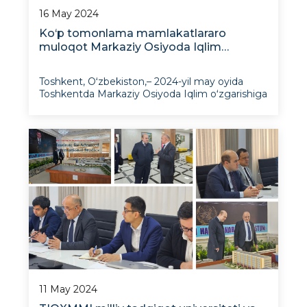
16 May 2024
Ko‘p tomonlama mamlakatlararo
muloqot Markaziy Osiyoda Iqlim
o‘zgarishiga moslashish bo‘yicha
mintaqaviy strategiyani ilgari surmoqda
Toshkent, Oʻzbekiston,– 2024-yil may oyida
Toshkentda Markaziy Osiyoda Iqlim oʻzgarishiga
moslashish boʻyicha mintaqaviy strategiyani
birgalikda amalga oshirish boʻyicha koʻp
manfaatli davlat muloqoti boʻlib oʻtdi, unda
O‘zbekiston fuqarolik jamiyati, ilmiy doiralar va
davlat institut
11 May 2024