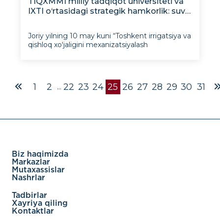
TIQXMMI milliy tadqiqot universiteti va
IXTI o‘rtasidagi strategik hamkorlik: suv
diplomatiyasi va ilmiy tadqiqotlarning
yangi ufqlari
Joriy yilning 10 may kuni “Toshkent irrigatsiya va
qishloq xoʻjaligini mexanizatsiyalash
muhandislari instituti” (TIQXMMI) milliy tadqiqot
universitetida JIDU o‘quv ishlari bo‘yicha birinchi
prorektori-IXTI direktori o‘rinbosari Akram
Umarov va TIQXMMIning xalqaro ha
1
2
22
23
24
25
26
27
28
29
30
31
...
Biz haqimizda
Markazlar
Mutaxassislar
Nashrlar
Tadbirlar
Xayriya qiling
Kontaktlar