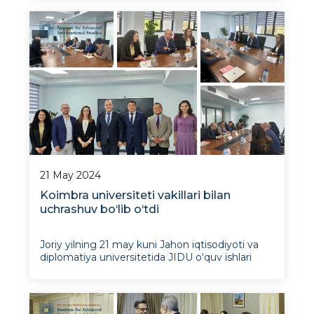
neoliberalizm va Markaziy Osiyo mamlakatlari
rivojlanishi: iqtisodiy rivojlanish paradigmalari
bo‘yicha muhokamalar” mavzusida ochiq
ma’ruz
21 May 2024
Koimbra universiteti vakillari bilan
uchrashuv bo‘lib o‘tdi
Joriy yilning 21 may kuni Jahon iqtisodiyoti va
diplomatiya universitetida JIDU o‘quv ishlari
bo‘yicha birinchi prorektori Akram Umarov, IXTI
direktori o‘rinbosari Shaxboz Axmedovning
Koimbra universiteti (Portugaliya) professor-
o‘qituvchilari bilan uchrashuvi bo‘lib