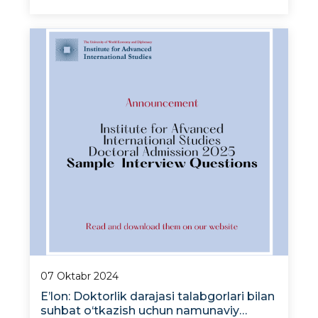
ochiq seminar bo‘lib o‘tdi. Uni Antropologiya va
konfliktologiya laboratoriyasi rahbari, doktor
Azamat Seitov olib bordi. Bu tadbir talabalar,
o&ls
07 Oktabr 2024
E’lon: Doktorlik darajasi talabgorlari bilan
suhbat o‘tkazish uchun namunaviy