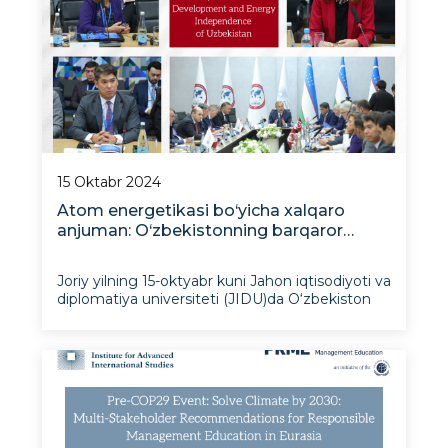
15 Oktabr 2024
Atom energetikasi bo‘yicha xalqaro
anjuman: O‘zbekistonning barqaror
taraqqiyoti va energetika mustaqilligi
kaliti
Joriy yilning 15-oktyabr kuni Jahon iqtisodiyoti va
diplomatiya universiteti (JIDU)da O‘zbekiston
energobalansiga atom energetikasini
integratsiyalashga bag‘ishlangan keng ko‘lamli
xalqaro anjuman bo‘lib o‘tdi. Tadbirni Istiqbolli
xalqaro tadqiqotlar instituti (IXTI)