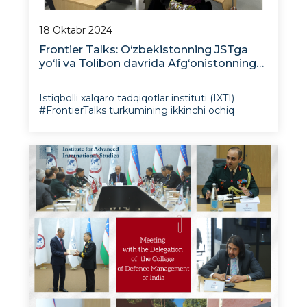
18 Oktabr 2024
Frontier Talks: O‘zbekistonning JSTga
yo‘li va Tolibon davrida Afg‘onistonning
iqtisodiy muammolari
Istiqbolli xalqaro tadqiqotlar instituti (IXTI)
#FrontierTalks turkumining ikkinchi ochiq
seminarini o‘tkazdi. Unda dolzarb mintaqaviy
muammolar bo‘yicha ikki nufuzli ekspert
ma’ruza qildi. Tadbirda IXTI va Diplomatik
akademiya rahbariyati, Jahon iqtiso