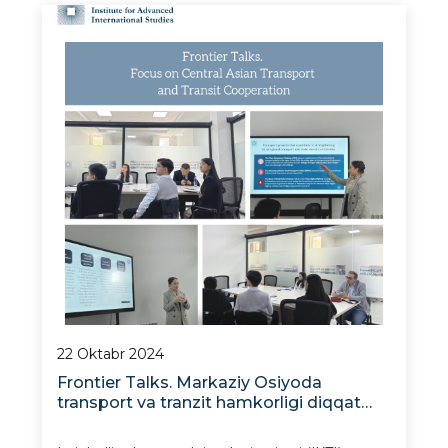
tashrifi AQShning yetakchi universitetlari
olimlari va nufuzli tahliliy markazlari ekspertla
22 Oktabr 2024
Frontier Talks. Markaziy Osiyoda
transport va tranzit hamkorligi diqqat
markazida