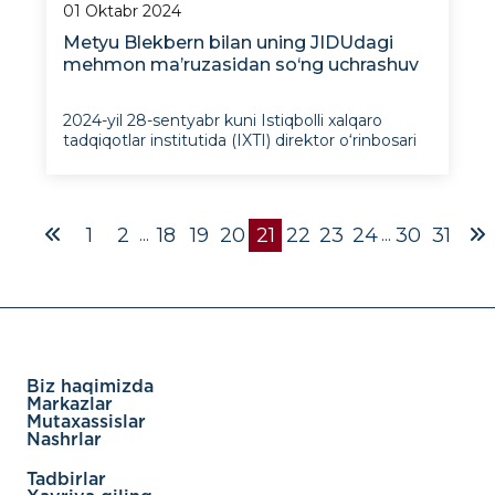
01 Oktabr 2024
Metyu Blekbern bilan uning JIDUdagi
mehmon ma’ruzasidan so‘ng uchrashuv
2024-yil 28-sentyabr kuni Istiqbolli xalqaro
tadqiqotlar institutida (IXTI) direktor o‘rinbosari
Shaxboz Axmedov hamda Ulug‘bek
Ishanxo‘jayev, Durbek Amanov, Hamza
Boltayev, Rustam Maxmudov va F
1
2
18
19
20
21
22
23
24
30
31
...
...
Biz haqimizda
Markazlar
Mutaxassislar
Nashrlar
Tadbirlar