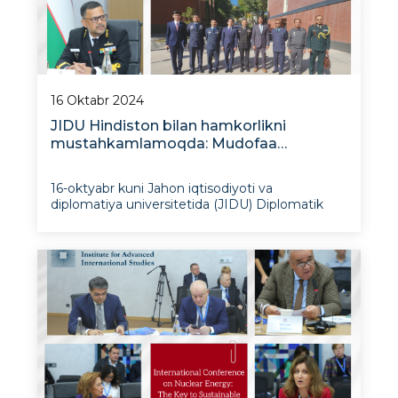
16 Oktabr 2024
JIDU Hindiston bilan hamkorlikni
mustahkamlamoqda: Mudofaa
boshqaruvi kolleji vakillari bilan
uchrashuv
16-oktyabr kuni Jahon iqtisodiyoti va
diplomatiya universitetida (JIDU) Diplomatik
akademiyasi va Istiqbolli xalqaro tadqiqotlar
instituti (IXTI) rahbariyati hamda xodimlari
Hindistonning Mudofaa boshqaruvi kolleji
(College of Defence Management,