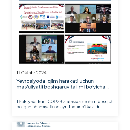
11 Oktabr 2024
Yevrosiyoda iqlim harakati uchun
mas’uliyatli boshqaruv ta’limi bo‘yicha
muhim muloqot
11-oktyabr kuni COP29 arafasida muhim bosqich
bo‘lgan ahamiyatli onlayn tadbir o‘tkazildi.
Qozog‘istonning Narxoz universiteti tomonidan
Mas’uliyatli boshqaruv ta’limi tamoyillari
(Principles for Responsible