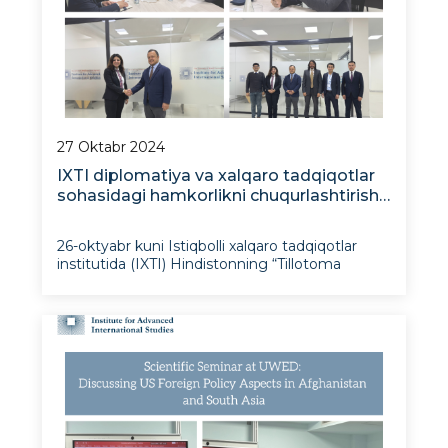
27 Oktabr 2024
IXTI diplomatiya va xalqaro tadqiqotlar
sohasidagi hamkorlikni chuqurlashtirish
maqsadida “Tillotoma Foundation” fondi
vakillarini qabul qildi
26-oktyabr kuni Istiqbolli xalqaro tadqiqotlar
institutida (IXTI) Hindistonning “Tillotoma
Foundation” jamg‘armasi vakillari bilan
uchrashuv bo‘lib o‘tdi, bu O‘zbekiston va
Hindiston o‘rtasidagi akademik va diplomatik
hamkorlikni kengaytirish yo‘lid