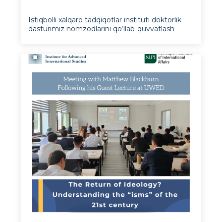
savollar
Istiqbolli xalqaro tadqiqotlar instituti doktorlik
dasturimiz nomzodlarini qo‘llab-quvvatlash
maqsadida maxsus ishlab chiqilgan suhbat
savollari namunalarining yangi t