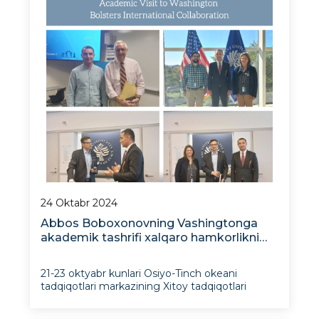
24 Oktabr 2024
Abbos Boboxonovning Vashingtonga
akademik tashrifi xalqaro hamkorlikni
mustahkamlashga xizmat qilmoqda
21-23 oktyabr kunlari Osiyo-Tinch okeani
tadqiqotlari markazining Xitoy tadqiqotlari
dasturi rahbari Abbos Boboxonov muhim ilmiy
tashrif bilan Vashingtonga yo‘l oldi. Uning