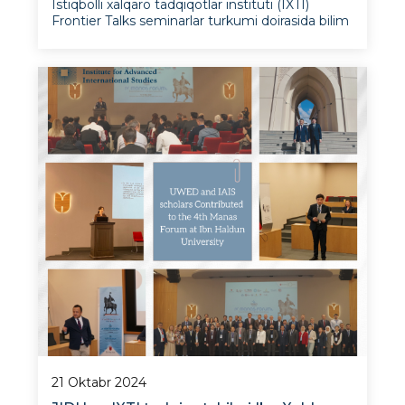
Istiqbolli xalqaro tadqiqotlar instituti (IXTI)
Frontier Talks seminarlar turkumi doirasida bilim
almashishni davom ettirmoqda. Katta ilmiy
xodim Nargiza Umarova tomonidan o‘tkazilgan
so‘nggi seminar Markaziy Osiyoda mintaqaviy
integratsiyani
21 Oktabr 2024