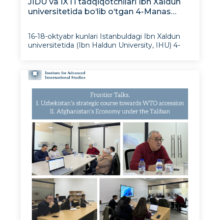
JIDU va IXTI tadqiqotchilari Ibn Xaldun
universitetida bo‘lib o‘tgan 4-Manas
forumi doirasida “Yevroosiyoda o‘zaro
bog‘liqlik va hamkorlikni
16-18-oktyabr kunlari Istanbuldagi Ibn Xaldun
mustahkamlash” konferensiyasida
universitetida (Ibn Haldun University, IHU) 4-
ishtirok etdilar
Manas forumi doirasida “Yevroosiyoda aloqalar
va hamkorlikni mustahkamlash” mavzusida
konferensiya bo‘lib o‘tdi. Tadbirda Jahon
iqtisodiyoti va diplomatiya universiteti (JI