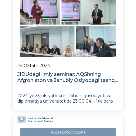
24 Oktabr 2024
JIDUdagi ilmiy seminar: AQShning
Afg‘oniston va Janubiy Osiyodagi tashqi
siyosati jihatlari muhokamasi
2024-yil 23-oktyabr kuni Jahon iqtisodiyoti va
diplomatiya universitetida 23.00.04 – “Xalqaro
munosabatlar, jahon va mintaqa taraqqiyotining
siyosiy muammolari” mutaxassisligi bo‘yicha
siyosiy fanlar nomzodi (falsafa doktori, PhD)
darajasiga talabgorlar Yulduzx