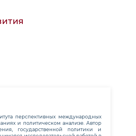
вития
итута перспективных международных
аниях и политическом анализе. Автор
ения, государственной политики и
нимался исследовательской работой в