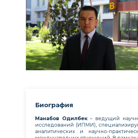
Биография
Манабов Одилбек
– ведущий научны
исследований (ИПМИ), специализирую
аналитических и научно-практиче
международных отношений. В рамках 