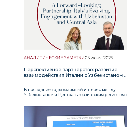
АНАЛИТИЧЕСКИЕ ЗАМЕТКИ
05 июня, 2025
Перспективное партнерство: развитие
взаимодействия Италии с Узбекистаном 
Центральной Азией
В последние годы взаимный интерес между
Узбекистаном и Центральноазиатским регионом 
целом и странами-членами ЕС заметно усилился,
что отражает растущее взаимодействие не тольк
на правительственном и экспертном уровнях, но 
среди широкой общественности.
С политической то