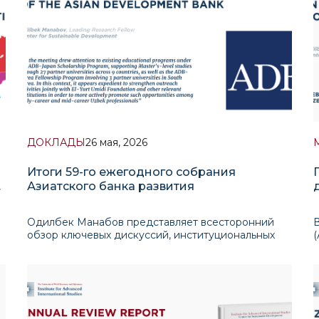
ДОКЛАДЫ
26 мая, 2026
Итоги 59-го ежегодного собрания
и
Азиатского банка развития
Одилбек Манабов представляет всесторонний
обзор ключевых дискуссий, институциональных
(
решений и стратегических приоритетов,
а
я
представленных в ходе ежегодного собрания
в
АБР, прошедшего в Самарканде с 3 по 6 мая 2026
года. В докладе собрано в более широком к