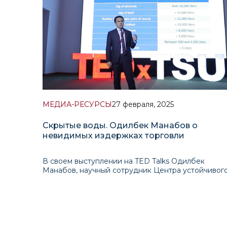
МЕДИА-РЕСУРСЫ
27 февраля, 2025
Скрытые воды. Одилбек Манабов о
невидимых издержках торговли
В своем выступлении на TED Talks Одилбек
Манабов, научный сотрудник Центра устойчивог
развития ИПМИ, рассказывает об одном из самы
недооцененных аспектов глобальной торговли. В
то время как нехватка воды является растущим
кризисом для многих стран, мало кто осознает, ч