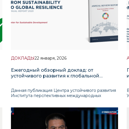
ДОКЛАДЫ
22 января, 2026
Ежегодный обзорный доклад: от
устойчивого развития к глобальной
устойчивости
Данная публикация Центра устойчивого развития
Института перспективных международных
исследований (ИПМИ), в котором собраны
х
ключевые аналитические материалы,
и
подготовленные за год. В основе доклада лежит
п
идея о том, что устойчивое развитие сегодня
и
выходит за рамки экологи