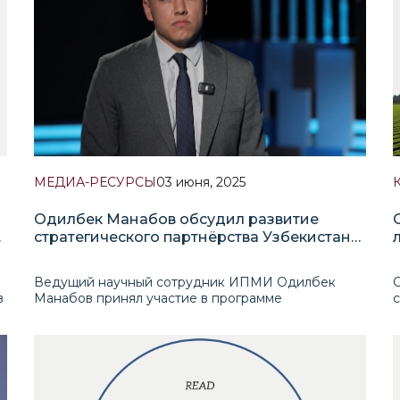
МЕДИА-РЕСУРСЫ
03 июня, 2025
Одилбек Манабов обсудил развитие
и
стратегического партнёрства Узбекистана
Италией
Ведущий научный сотрудник ИПМИ Одилбек
в
Манабов принял участие в программе
«Международный взгляд» телеканала «Узбекистан
о
24», где подробно прокомментировал текущие
и
аспекты развития стратегического партнёрства
Узбекистана с Италией. Во время интервь
(