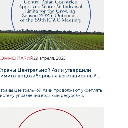
КОММЕНТАРИЙ
29 апреля, 2025
Страны Центральной Азии утвердили
лимиты водозаборов на вегетационный
период 2025 года: итоги 89-го заседания
МКВК
Страны Центральной Азии продолжают укреплять
систему управления водными ресурсами,
основанной на проактивном институциональном
подходе. 89-е заседание Межгосударственной
координационной водохозяйственной комиссии
МКВК) прошло в апреле текущего года в городе
Самарканд. Одним из приоритетных вопро