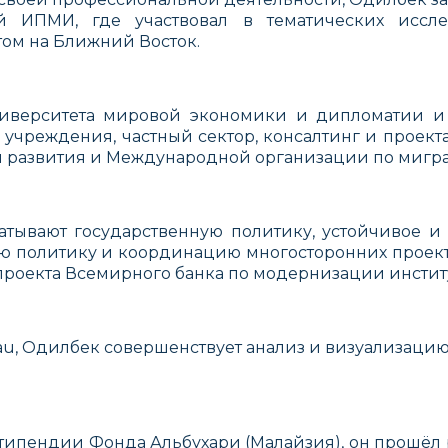
й ИПМИ, где участвовал в тематических иссле
ом на Ближний Восток.
ниверситета мировой экономики и дипломатии и
учреждения, частный сектор, консалтинг и проекта
м развития и Международной организации по мигр
тывают государственную политику, устойчивое и
 политику и координацию многосторонних проект
проекта Всемирного банка по модернизации инстит
au, Одилбек совершенствует анализ и визуализац
ипендии Фонда Альбухари (Малайзия), он прошёл