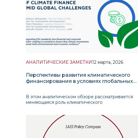
АНАЛИТИЧЕСКИЕ ЗАМЕТКИ
12 марта, 2026
Перспективы развития климатического
финансирования в условиях глобальных
вызовов
В этом аналитическом обзоре рассматривается
меняющаяся роль климатического
финансирования в решении растущих
экономических и экологических рисков, связанны
с изменением климата. В последние годы
изменение климата вышло за рамки
экологической политики и стало системной п