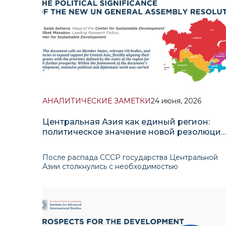
АНАЛИТИЧЕСКИЕ ЗАМЕТКИ
24 июня, 2026
Центральная Азия как единый регион:
политическое значение новой резолюци
Генеральной Ассамблеи ООН
После распада СССР государства Центральной
Азии столкнулись с необходимостью
консолидации собственной государственности,
определения национальных приоритетов развити
и укрепления суверенитета. В этих условиях
региональное сотрудничество, несмотря на
отдельные инициативы