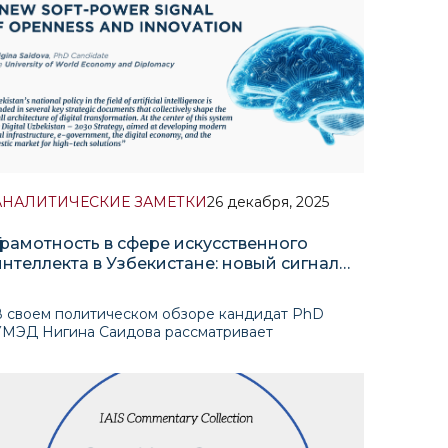
АНАЛИТИЧЕСКИЕ ЗАМЕТКИ
26 декабря, 2025
Грамотность в сфере искусственного
интеллекта в Узбекистане: новый сигнал
«мягкой силы» об открытости и
инновациях
В своем политическом обзоре кандидат PhD
УМЭД Нигина Саидова рассматривает
национальную грамотность в сфере
скусственного интеллекта (ИИ) не только как
риоритет внутреннего развития, но и как новый
нструмент «мягкой силы» Узбекистана в циф