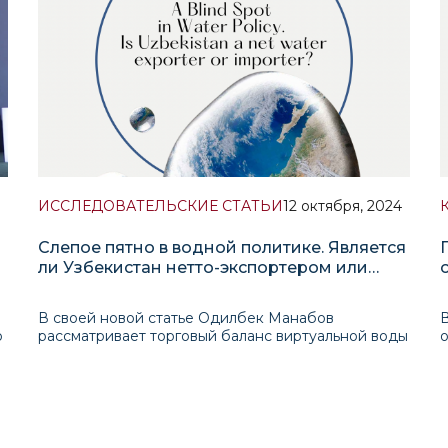
ИССЛЕДОВАТЕЛЬСКИЕ СТАТЬИ
12 октября, 2024
Слепое пятно в водной политике. Является
ли Узбекистан нетто-экспортером или
импортером воды?
В своей новой статье Одилбек Манабов
В
о
рассматривает торговый баланс виртуальной воды
х
Узбекистана, оценивая, является ли страна нетто-
импортером или экспортером виртуальной воды.
Его анализ показывает, что экспорт Узбекистана
содержит около 15,02 триллиона литров виртуальн