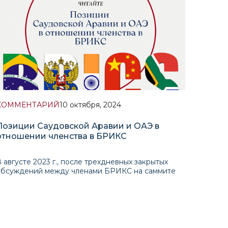
КОММЕНТАРИЙ
10 октября, 2024
Позиции Саудовской Аравии и ОАЭ в
отношении членства в БРИКС
 августе 2023 г., после трехдневных закрытых
обсуждений между членами БРИКС на саммите
под председательством ЮАР, Сирил
Рамафоса(президент ЮАР) объявил о решении
направить приглашение Аргентинской