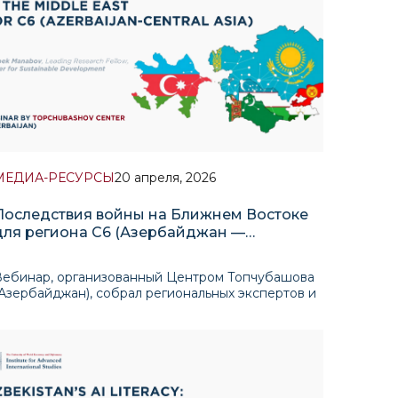
МЕДИА-РЕСУРСЫ
20 апреля, 2026
Последствия войны на Ближнем Востоке
для региона C6 (Азербайджан —
Центральная Азия)
Вебинар, организованный Центром Топчубашова
Азербайджан), собрал региональных экспертов и
налитиков для обсуждения того, как война
лияет на позиционирование стран «C6»,
межрегиональную динамику и отношения с
основными внешними игроками.