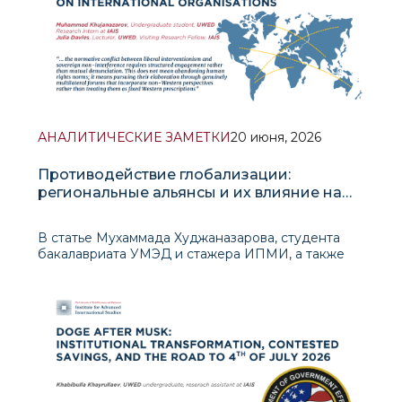
АНАЛИТИЧЕСКИЕ ЗАМЕТКИ
20 июня, 2026
Противодействие глобализации:
региональные альянсы и их влияние на
международные организации
В статье Мухаммада Худжаназарова, студента
бакалавриата УМЭД и стажера ИПМИ, а также
Джулии Дэвис, леткора УМЭД и приглашенного
научного сотрудника ИПМИ, рассматривается,
как послевоенный либеральный международный
порядок, построенный во