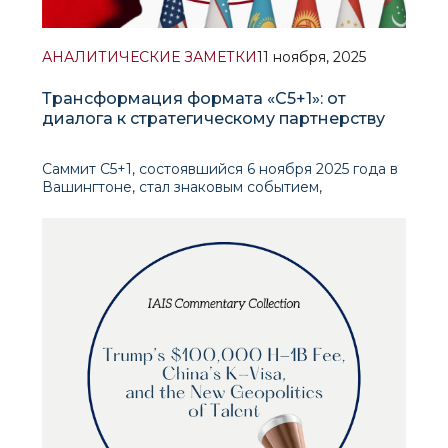
АНАЛИТИЧЕСКИЕ ЗАМЕТКИ
11 ноября, 2025
Трансформация формата «C5+1»: от
диалога к стратегическому партнерству
Саммит C5+1, состоявшийся 6 ноября 2025 года в
Вашингтоне, стал знаковым событием,
ознаменовавшим качественную трансформацию
отношений между США и пятью
центральноазиатскими республиками.
Приуроченный к десятой годовщине создания
платформы и впервые прошедший на
президентском уровне в Белом доме