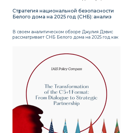
Стратегия национальной безопасности
Белого дома на 2025 год (СНБ): анализ
В своем аналитическом обзоре Джулия Дэвис
рассматривает СНБ Белого дома на 2025 год как
намеренный отход от экспансионистской,
интервенционистской логики, которая часто
характеризовала великую стратегию США. В
центре ее анализа находится попытка документ