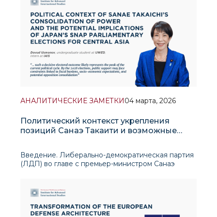
архитектуры управления. Переход к новому
формату сопровождается усилением дискуссий
АНАЛИТИЧЕСКИЕ ЗАМЕТКИ
04 марта, 2026
Политический контекст укрепления
позиций Санаэ Такаити и возможные
последствия досрочных парламентских
выборов в Японии для Центральной Азии
Введение. Либерально-демократическая партия
(ЛДП) во главе с премьер-министром Санаэ
Такаити одержала на досрочных выборах в
Нижнюю палату парламента Японии