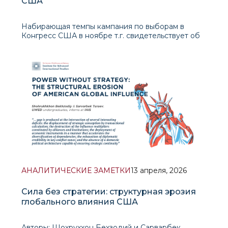
США
Набирающая темпы кампания по выборам в
Конгресс США в ноябре т.г. свидетельствует об
углубляющейся партийной поляризации и
глубокой структурной перегруппировке
американской политической системы. Формально
Республиканская партия сохраняет контроль над
обеими палатами Конг
АНАЛИТИЧЕСКИЕ ЗАМЕТКИ
13 апреля, 2026
Сила без стратегии: структурная эрозия
глобального влияния США
Авторы: Шохруххон Бехзодий и Сарварбек