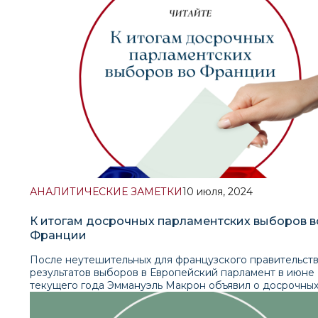
предвыборной кампании; • выдвижение в качестве осн
кандидата на пост президента страны от Демократиче
партии Камалы Харрис. Читайте аналитическую замет
ниже
АНАЛИТИЧЕСКИЕ ЗАМЕТКИ
10 июля, 2024
К итогам досрочных парламентских выборов в
Франции
После неутешительных для французского правительст
результатов выборов в Европейский парламент в июне
текущего года Эммануэль Макрон объявил о досрочны
парламентских выборах, которые прошли в два тура 31
и 7 июля. Во втором туре парламентских выборов ни 