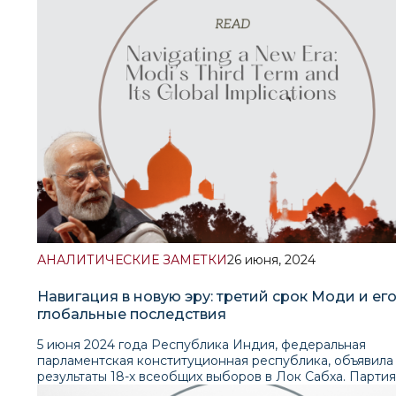
официальными лицами. Целью визита было обсуждени
ключевых экономических, торговых вопросов, а также
поддержка узбекских реформ и инициатив по вступле
Всемирную торговую организацию (ВТО). Основной ак
был сделан следующим вопросам.Читать аналитическ
записку
АНАЛИТИЧЕСКИЕ ЗАМЕТКИ
26 июня, 2024
Навигация в новую эру: третий срок Моди и ег
глобальные последствия
5 июня 2024 года Республика Индия, федеральная
парламентская конституционная республика, объявила
результаты 18-х всеобщих выборов в Лок Сабха. Партия
Бхаратия Джаната (БДП), возглавляемая премьер-мини