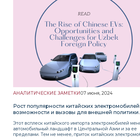
которые предполагают изменение отношения мировог
сообщества к Талибану. Недавние события, в том числ
исключение Казахстана Талибана из списка
террористических организаций, молчаливое признание
Россией контроля Талибана в Афганистане и официал
прием Президентом КНР афганского посла, указывают
растущее признание фактического правления
Талибана.Читать комментарий
АНАЛИТИЧЕСКИЕ ЗАМЕТКИ
07 июня, 2024
Рост популярности китайских электромобилей
возможности и вызовы для внешней политики
Узбекистана
Этот всплеск китайского импорта электромобилей мен
автомобильный ландшафт в Центральной Азии и за ее
пределами. Тем не менее, приток китайских электром