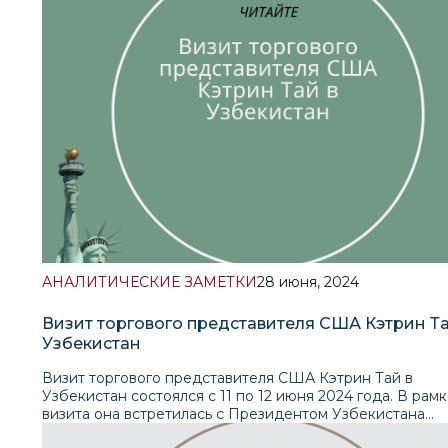
из основных политических сил не смогла получить
абсолютное большинство. Ультраправая партия Марин
Пен неожиданно заняла третье место, уступив
президентскому альянсу «Вместе за Республику» и ле
блоку «Новый народный фронт». Левый блок и сторон
президента Макрона мобилизовались против Ле Пен, 
привело к снижению её поддержки. В результате выб
стране возникла уникальная политическая ситуация,
требующая напряженных переговоров по формирован
нового правительства. Прочесть полный текст
аналитической записки
АНАЛИТИЧЕСКИЕ ЗАМЕТКИ
28 июня, 2024
Визит торгового представителя США Кэтрин Та
Узбекистан
Визит торгового представителя США Кэтрин Тай в
Узбекистан состоялся с 11 по 12 июня 2024 года. В рамк
визита она встретилась с Президентом Узбекистана
Шавкатом Мирзиёевым и другими высокопоставленны