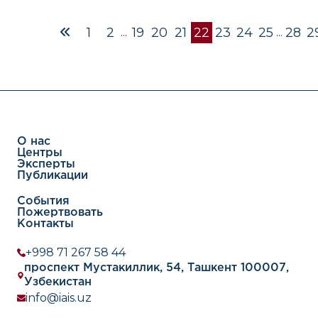
также создает проблемы для давней многовекторной
внешней политики Узбекистана (MVFP), которая направл
на сохранение суверенитета и избежание чрезмерной
1
2
19
20
21
22
23
24
25
28
2
...
...
зависимости от какой-либо одной державы. До сих пор
державами были Россия, Китай и США (в произвольно
порядке). Однако рост количества китайских
электромобилей показывает, как развивается эта систе
особенно с учетом тех технологических и экономическ
преимуществ, которые они предлагают.Скачать комме
О нас
Центры
Эксперты
Публикации
События
Пожертвовать
Контакты
+998 71 267 58 44
проспект Мустакиллик, 54, Ташкент 100007,
Узбекистан
info@iais.uz