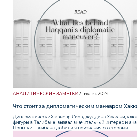
Нарендрой Моди, получила 240 мест в Лок Сабхе, сос
из 543 членов, нижней палате двухпалатного парламен
Индии. Индийские политические обозреватели назвал
результат неожиданным, поскольку БДП потеряла око
своих предыдущих мест в парламенте, что потребовал
формирования коалиционного правительства.Читать
аналитическую записку
АНАЛИТИЧЕСКИЕ ЗАМЕТКИ
21 июня, 2024
Что стоит за дипломатическим маневром Хакк
Дипломатический маневр Сираджуддина Хаккани, клю
фигуры в Талибане, вызвал значительный интерес и ана
Попытки Талибана добиться признания со стороны
международного сообщества привели к ряду событий,