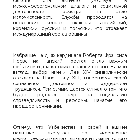
сегодня она активно участвует в
межконфессиональном диалоге и социальной
деятельности, несмотря на свою
малочисленность. Службы проводятся на
нескольких языках, включая английский,
корейский, русский и польский, что отражает
международный состав общины.
Избрание на днях кардинала Роберта Фрэнсиса
Прево на папский престол стало важным
событием и для католиков нашей страны. На мой
взгляд, выбор имени Лев XIV символически
отсылает к Папе Льву XIII, известному своей
социальной доктриной и поддержкой
трудящихся. Тем самым, дается сигнал о том, что
будет продолжен курс на социальную
справедливость и реформы, начатые его
предшественниками.
Отмечу, что Узбекистан в своей внешней
политике выступает за укрепление
межконфессионального диалога и гуманитарного