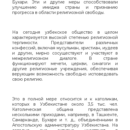
Бухари. Эти и другие меры способствовали
улучшению имиджа страны и признанию
прогресса в области религиозной свободы.
На сегодня узбекское общество в целом
характеризуется высокой степенью религиозной
терпимости. Представители различных
конфессий, включая мусульман, христиан, иудеев
и других, мирно сосуществуют и участвуют в
межрелигиозном диалоге. В стране
функционируют мечети, церкви, синагоги и
другие религиозные учреждения, обеспечивая
верующим возможность свободно исповедовать
свою религию.
Это в полной мере относится и к католикам,
которых в Узбекистане около 3,5 тыс. чел.
Католическая община представлена
несколькими приходами, например, в Ташкенте,
Самарканде, Бухаре и т. д., объединёнными в
Апостольскую администратуру Узбекистана. На