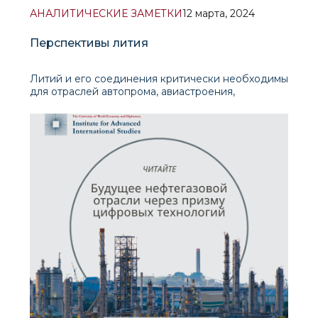
АНАЛИТИЧЕСКИЕ ЗАМЕТКИ
12 марта, 2024
Перспективы лития
Литий и его соединения критически необходимы
для отраслей автопрома, авиастроения,
металлургии, микроэлектроники, химии и других.
Он особенно важен при производстве
аккумуляторных батарей большой емкости.
Помимо этого, литий необходим в
тяжёлойпромышленности: там его используют
для выплавки