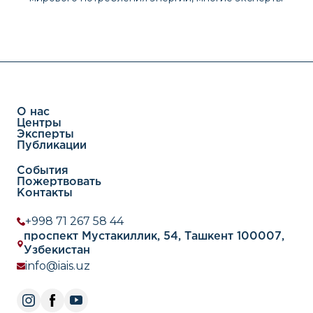
связывают его с энергетическим переходом. При
этом некоторые из них отождествляют такой
переход то с реализацией так называемой
«климатической повестки», то с
декарбонизацией мировой экономики и разв
О нас
Центры
Эксперты
Публикации
События
Пожертвовать
Контакты
+998 71 267 58 44
проспект Мустакиллик, 54, Ташкент 100007,
Узбекистан
info@iais.uz