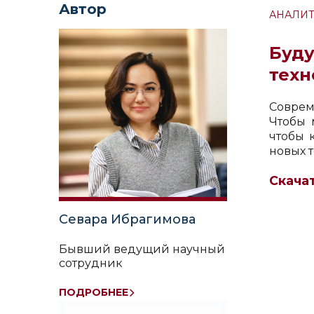
Автор
АНАЛИТ
Буду
техн
Соврем
Чтобы 
чтобы 
новых т
Скача
Севара Ибрагимова
Бывший ведущий научный
сотрудник
Самостоятельный
ПОДРОБНЕЕ
соискатель Университета