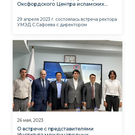
Оксфордского Центра исламских
исследований
29 апреля 2023 г. состоялась встреча ректора
УМЭД С.Сафоева с директором
Оксфордского Центра исламских
исследований Ф.Низами. На встрече также
приняли участие заместитель директора
Института перспективных международных
исследований при Университете мировой
экономики и дипломатии (ИПМИ) А.Умаров и
26 мая, 2023
О встрече с представителями
Института международных