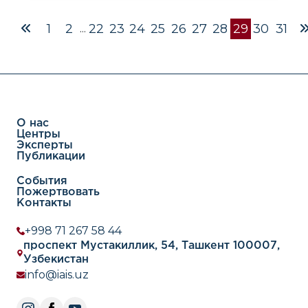
качестве наблюдателя на референдум по
конституционным реформам в
1
2
22
23
24
25
26
27
28
29
30
31
...
Узбекистане.Фонд «Сасакава» и УМЭД и
ИПМИ совместно о
О нас
Центры
Эксперты
Публикации
События
Пожертвовать
Контакты
+998 71 267 58 44
проспект Мустакиллик, 54, Ташкент 100007,
Узбекистан
info@iais.uz