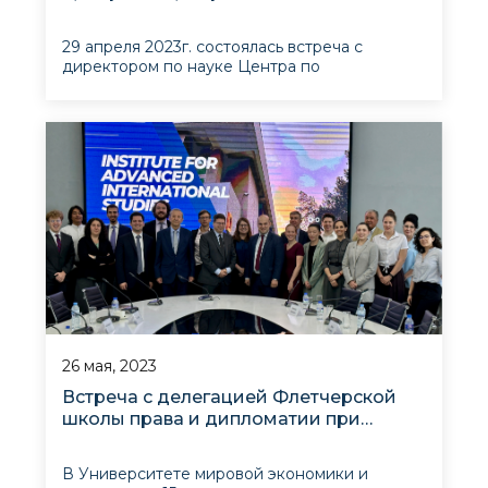
Будапештского университета имени
Матвея Корвина (Венгрия)
29 апреля 2023г. состоялась встреча с
директором по науке Центра по
Центральной Азии Будапештского
университета имени Матвея Корвина
М.Кразнаем, прибывшим в Узбекистан в
качестве наблюдателя за Референдумом о
Конституционной реформе.Участники
обсуждили вопросы налаживания
партнерства
26 мая, 2023
Встреча с делегацией Флетчерской
школы права и дипломатии при
университете Тафтса (США)
В Университете мировой экономики и