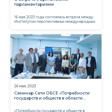
парламентариями
16 мая 2023 года состоялась встреча между
Институтом перспективных международных
исслелований и членами парламента
Соединенного Королевства Нилом Койлом,
Алисией Кирнс, а также представителями
министерства иностранных дел, послом
Великобритании в Узбекистане Его
Высочеством Тимом Торлотом и предс
26 мая, 2023
Семинар Сети ОБСЕ «Потребности
государств и обществ в области
безопасности: варианты для ОБСЕ»
«Потребности государств и обществ в