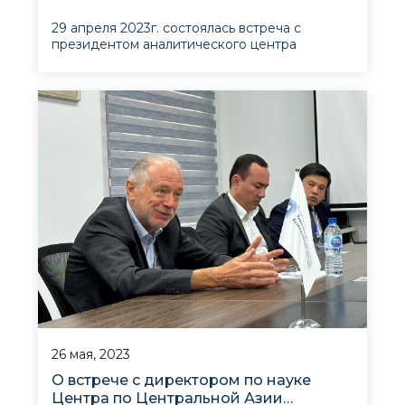
«Евроконтинент» (Бельгия)
29 апреля 2023г. состоялась встреча с
президентом аналитического центра
«Евроконтинент» (Бельгия) Пьер Эммануэль
Тома, прибывшим в Узбекистан в качестве
наблюдателя за Референдумом о
Конституционной реформе. Участники
обсудили такие темы как установление
сотрудничеств
26 мая, 2023
О встрече с директором по науке
Центра по Центральной Азии