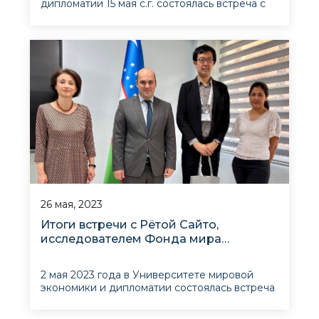
дипломатии 15 мая с.г. состоялась встреча с
группой преподавателей и магистрантов
одной из старейших американских школ
международных отношений - The Fletcher
School при университете Тафтса в
Медфорде.
26 мая, 2023
Итоги встречи с Рётой Сайто,
исследователем Фонда мира
Сасакавы Японии
2 мая 2023 года в Университете мировой
экономики и дипломатии состоялась встреча
с Рётой Сайто, исследователем японского
Фонда мира Сасакавы, приехавшим в