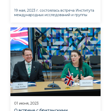
19 мая, 2023 г. состоялась встреча Института
международных исследований и группы
магистрантов МГИМО с Инстутом
перспективных межднуродных
Встречу вел Шерзод Абдуллаев, директор
исследований.
ИПМИ, в ходе которой он поделился
инсайтами внешнеполитических
направлений Узбекистана, а также ди
01 июня, 2023
О встрече с британскими