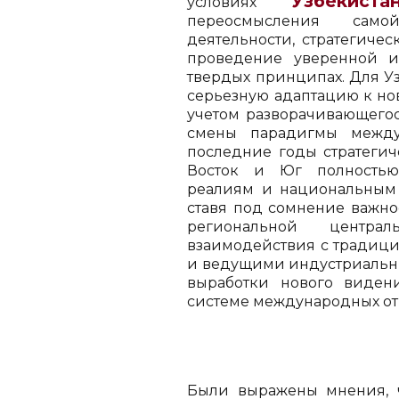
Узбекиста
условиях
переосмысления само
деятельности, стратегичес
проведение уверенной и
твердых принципах. Для Уз
серьезную адаптацию к н
учетом разворачивающегос
смены парадигмы между
последние годы стратегич
Восток и Юг полностью
реалиям и национальным 
ставя под сомнение важн
региональной централ
взаимодействия с традици
и ведущими индустриальны
выработки нового виден
системе международных о
Были выражены мнения, 