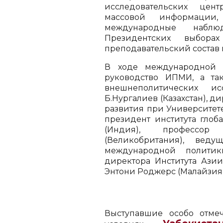
исследовательских цен
массовой информации
международные набл
Президентских выбора
преподавательский состав
В ходе международной 
руководство ИПМИ, а та
внешнеполитических и
Б.Нургалиев (Казахстан), д
развития при Университете
президент института глоб
(Индия), профессор
(Великобритания), веду
международной полити
директора Института Ази
Энтони Роджерс (Малайзия)
Выступавшие особо отме