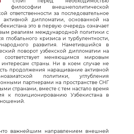
н
стоит перед необходимостью
й философии внешнеполитической
кой ответственности за последовательное
 активной дипломатии, основанной на
бекистана это в первую очередь означает
овым реалиям международной политики с
я глобального кризиса и турбулентности,
народного развития. Наметившийся в
еский поворот узбекской дипломатии на
 соответствует меняющимся мировым
интересам страны. Ни в коем случае не
ость продолжения наращивание активной
ьноазиатской политики, углубления
онными партнерами на пространстве СНГ
ми странами, вместе с тем настало время
ия к позиционированию Узбекистана в
тношений.
что важнейшим направлением внешней