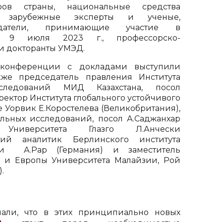
тров страны, национальные средства
, зарубежные эксперты и ученые,
юдатели, принимающие участие в
х 9 июля 2023 г., профессорско-
 и докторанты УМЭД.
конференции с докладами выступили
кже председатель правления Института
сследований МИД Казахстана, посол
иректор Института глобального устойчивого
 Уорвик Е.Коростелева (Великобритания),
альных исследований, посол А.Саджанхар
 Университета Глазго Л.Анчески
щий аналитик Берлинского института
ки А.Рар (Германия) и заместитель
и и Европы Университета Малайзии, Рой
.
чали, что в этих принципиально новых