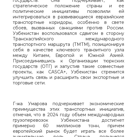
государств. Она подчеркивает, как
стратегическое положение страны и ее
политические инициативы позволили ей
интегрироваться в развивающиеся евразийские
транспортные коридоры, особенно в свете
сбоев, вызванных санкциями против России.
Узбекистан воспользовался сдвигом в сторону
Транскаспийского международного
транспортного маршрута (ТМТМ), позиционируя
себя в качестве ключевого транзитного узла
между Китаем, Европой и Южной Азией.
Присоединившись к Организации тюркских
государств (ОТГ) и запустив такие совместные
проекты, как CASCA+, Узбекистан стремится
улучшить связь и расширить свои экспортные и
торговые сети.
Г-жа Умарова подчеркивает экономические
преимущества этих транспортных инициатив,
отмечая, что в 2024 году объем международных
грузоперевозок Узбекистана достигнет
примерно 60 миллионов тонн, причем
европейский рынок будет играть все более
значительную роль. Страна пользуется