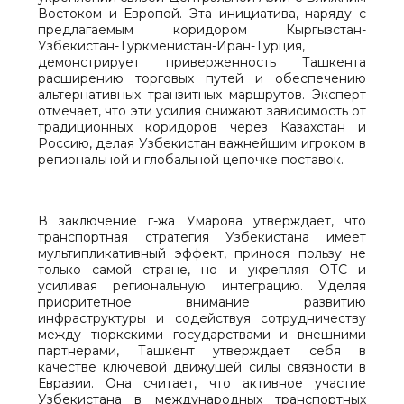
Востоком и Европой. Эта инициатива, наряду с
предлагаемым коридором Кыргызстан-
Узбекистан-Туркменистан-Иран-Турция,
демонстрирует приверженность Ташкента
расширению торговых путей и обеспечению
альтернативных транзитных маршрутов. Эксперт
отмечает, что эти усилия снижают зависимость от
традиционных коридоров через Казахстан и
Россию, делая Узбекистан важнейшим игроком в
региональной и глобальной цепочке поставок.
В заключение г-жа Умарова утверждает, что
транспортная стратегия Узбекистана имеет
мультипликативный эффект, принося пользу не
только самой стране, но и укрепляя ОТС и
усиливая региональную интеграцию. Уделяя
приоритетное внимание развитию
инфраструктуры и содействуя сотрудничеству
между тюркскими государствами и внешними
партнерами, Ташкент утверждает себя в
качестве ключевой движущей силы связности в
Евразии. Она считает, что активное участие
Узбекистана в международных транспортных