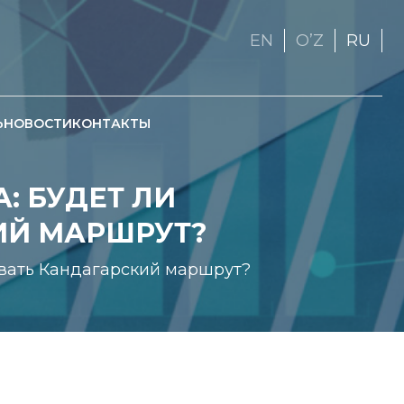
EN
OʼZ
RU
Ь
НОВОСТИ
КОНТАКТЫ
: БУДЕТ ЛИ
ИЙ МАРШРУТ?
ивать Кандагарский маршрут?