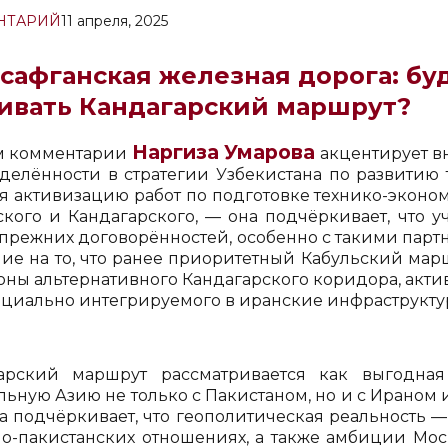
НТАРИЙ
11 апреля, 2025
сафганская железная дорога: бу
ивать Кандагарский маршрут?
Наргиза Умарова
м комментарии
акцентирует в
делённости в стратегии Узбекистана по развитию 
я активизацию работ по подготовке технико-эконо
ского и Кандагарского, — она подчёркивает, что 
 прежних договорённостей, особенно с такими партн
ие на то, что ранее приоритетный Кабульский мар
роны альтернативного Кандагарского коридора, акт
нциально интегрируемого в иранские инфраструкту
арский маршрут рассматривается как выгодная
ьную Азию не только с Пакистаном, но и с Ираном и
а подчёркивает, что геополитическая реальность —
но-пакистанских отношениях, а также амбиции Мо