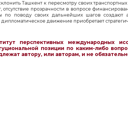
склонить Ташкент к пересмотру своих транспортных
т, отсутствие прозрачности в вопросе финансирова
ы по поводу своих дальнейших шагов создают а
 дипломатическое движение приобретает стратегич
титут перспективных международных ис
туциональной позиции по каким-либо вопро
длежат автору, или авторам, и не обязатель