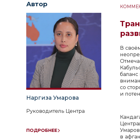
Автор
КОММЕ
Тран
разв
В своё
неопре
Отмеча
Кабуль
баланс
вниман
со сто
и поте
Наргиза Умарова
Руководитель Центра
Кандаг
Централ
Умаров
ПОДРОБНЕЕ
в афга