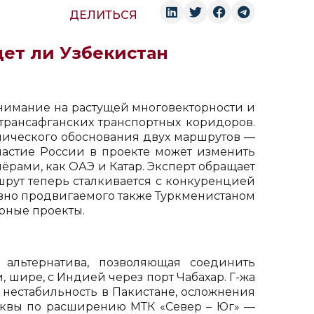
ДЕЛИТЬСЯ
дет ли Узбекистан
нимание на растущей многовекторности и
трансафганских транспортных коридоров.
мического обоснования двух маршрутов —
участие России в проекте может изменить
ёрами, как ОАЭ и Катар. Эксперт обращает
шрут теперь сталкивается с конкуренцией
ивно продвигаемого также Туркменистаном
рные проекты.
 альтернатива, позволяющая соединить
, шире, с Индией через порт Чабахар. Г-жа
 нестабильность в Пакистане, осложнения
сквы по расширению МТК «Север – Юг» —