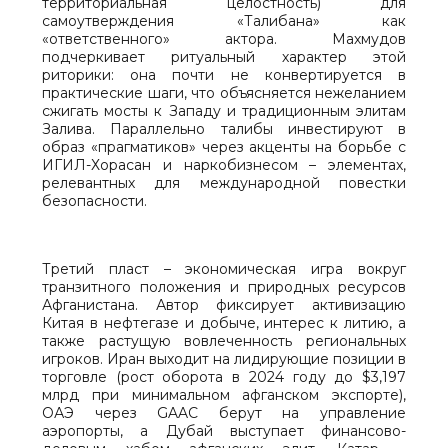
территориальная целостность) для
самоутверждения «Талибана» как
«ответственного» актора. Махмудов
подчеркивает ритуальный характер этой
риторики: она почти не конвертируется в
практические шаги, что объясняется нежеланием
сжигать мосты к Западу и традиционным элитам
Залива. Параллельно талибы инвестируют в
образ «прагматиков» через акценты на борьбе с
ИГИЛ-Хорасан и наркобизнесом – элементах,
релевантных для международной повестки
безопасности.
Третий пласт – экономическая игра вокруг
транзитного положения и природных ресурсов
Афганистана. Автор фиксирует активизацию
Китая в нефтегазе и добыче, интерес к литию, а
также растущую вовлеченность региональных
игроков. Иран выходит на лидирующие позиции в
торговле (рост оборота в 2024 году до $3,197
млрд при минимальном афганском экспорте),
ОАЭ через GAAC берут на управление
аэропорты, а Дубай выступает финансово-