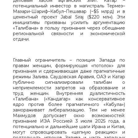
деловым хабом афганских элит. Катар –
потенциальный инвестор в магистраль Термез–
Мазари-Шариф–Кабул–Пешавар (~$5 млрд) и в
цементный проект Jabal Siraj ($220 млн). Эти
инициативы призваны усилить аргументацию
«Талибана» в пользу признания через обещание
региональной связности и экономической
отдачи.
Главный ограничитель – позиция Запада по
правам женщин, формирующая «потолок» для
признания и сдерживающая даже прагматичные
режимы Залива. Саудовская Аравия, ОАЭ и Катар
публично сигнализировали талибам о
неприемлемости запретов на образование и
труд женщин. Внутренняя дуалистичность
«Талибана» («Кандагар» как консервативное
ядро против более прагматичного «Кабула»)
замораживает либерализацию. Тем не менее
Махмудов допускает окно возможностей:
признание ИЭА Россией 3 июля 2025 года, а
потенциально и дальнейшие шаги Ирана и Китая,
могут спровоцировать «цепную реакцию» и
подтолкнуть игроков Залива и часть западных