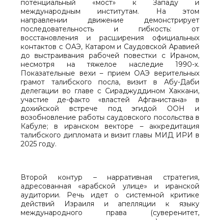
потенциальный «мост» к Западу и
международным институтам. На этом
направлении движение демонстрирует
последовательность и гибкость: от
восстановления и расширения официальных
контактов с ОАЭ, Катаром и Саудовской Аравией
до выстраивания рабочей повестки с Ираном,
несмотря на тяжелое наследие 1990-х.
Показательные вехи – прием ОАЭ верительных
грамот талибского посла, визит в Абу-Даби
делегации во главе с Сираджуддином Хаккани,
участие де-факто «властей Афганистана» в
дохийской встрече под эгидой ООН и
возобновление работы саудовского посольства в
Кабуле; в иранском векторе – аккредитация
талибского дипломата и визит главы МИД ИРИ в
2025 году.
Второй контур – нарративная стратегия,
адресованная «арабской улице» и иранской
аудитории. Речь идет о системной критике
действий Израиля и апелляции к языку
международного права (суверенитет,