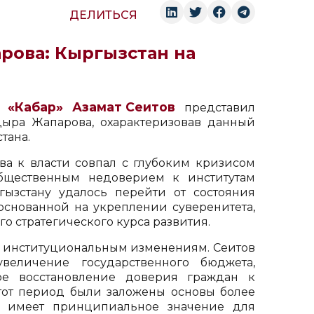
ДЕЛИТЬСЯ
рова: Кыргызстан на
«Кабар»
Азамат Сеитов
ву
представил
дыра Жапарова, охарактеризовав данный
тана.
а к власти совпал с глубоким кризисом
общественным недоверием к институтам
гызстану удалось перейти от состояния
основанной на укреплении суверенитета,
 стратегического курса развития.
 институциональным изменениям. Сеитов
увеличение государственного бюджета,
ое восстановление доверия граждан к
этот период были заложены основы более
о имеет принципиальное значение для