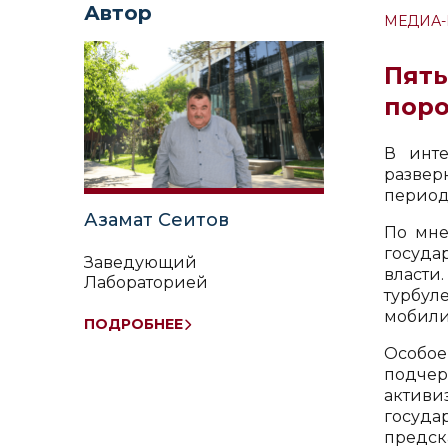
Автор
МЕДИА-
Пять
поро
В инт
развер
период
Азамат Сеитов
По мне
госуда
Заведующий
власти
Лабораторией
турбул
антропологии и
мобили
конфликтологии
ПОДРОБНЕЕ
Особое
подчер
актив
госуда
предск