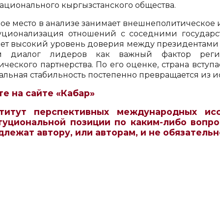
ационального кыргызстанского общества.
ое место в анализе занимает внешнеполитическое 
уционализация отношений с соседними государс
ет высокий уровень доверия между президентами К
й диалог лидеров как важный фактор регио
ического партнерства. По его оценке, страна вступ
альная стабильность постепенно превращается из и
те на сайте «Кабар»
титут перспективных международных ис
туциональной позиции по каким-либо вопро
длежат автору, или авторам, и не обязатель