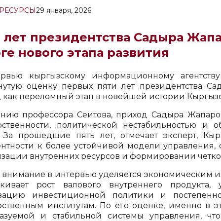
РЕСУРСЫ
29 января, 2026
 лет президентства Садыра Жапа
ге нового этапа развития
ервью кыргызскому информационному агентст
нутую оценку первых пяти лет президентства Са
 как переломный этап в новейшей истории Кыргызс
нию профессора Сеитова, приход Садыра Жапаров
рственности, политической нестабильностью и 
. За прошедшие пять лет, отмечает эксперт, Кыр
ентности к более устойчивой модели управления, 
зации внутренних ресурсов и формировании четкого
 внимание в интервью уделяется экономическим и
кивает рост валового внутреннего продукта, 
изацию инвестиционной политики и постепенн
рственным институтам. По его оценке, именно в 
азуемой и стабильной системы управления, чт