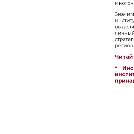
многон
Значим
инстит
выделя
личны
стратег
регион
Читай
* Инс
инсти
прина