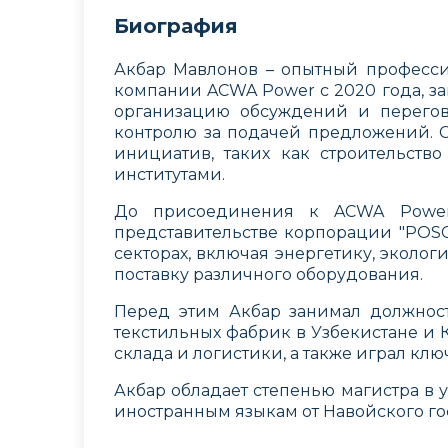
Биография
Акбар Мавлонов – опытный професси
компании ACWA Power с 2020 года, за
организацию обсуждений и перегов
контролю за подачей предложений. 
инициатив, таких как строительст
институтами.
До присоединения к ACWA Power,
представительстве корпорации "POSCO
секторах, включая энергетику, эколог
поставку различного оборудования.
Перед этим Акбар занимал должнос
текстильных фабрик в Узбекистане и К
склада и логистики, а также играл кл
Акбар обладает степенью магистра в 
иностранным языкам от Навойского го