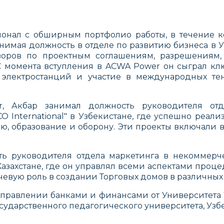
онал с обширным портфолио работы, в течение к
нимая должность в отделе по развитию бизнеса в У
оров по проектным соглашениям, разрешениям
С момента вступления в ACWA Power он сыграл кл
во электростанций и участие в международных т
 Акбар занимал должность руководителя отд
 International" в Узбекистане, где успешно реал
ию, образование и оборону. Эти проекты включали 
ть руководителя отдела маркетинга в некоммерч
азахстане, где он управлял всеми аспектами проце
ючевую роль в создании Торговых домов в различных 
управлении банками и финансами от Университета У
сударственного педагогического университета, Узб