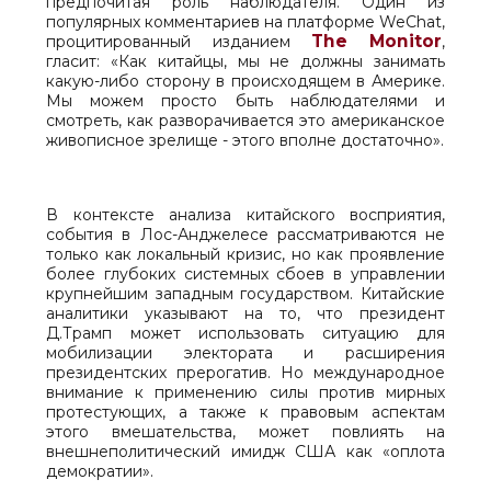
предпочитая роль наблюдателя. Один из
популярных комментариев на платформе WeChat,
The
Monitor
процитированный изданием
,
гласит: «Как китайцы, мы не должны занимать
какую-либо сторону в происходящем в Америке.
Мы можем просто быть наблюдателями и
смотреть, как разворачивается это американское
живописное зрелище - этого вполне достаточно».
В контексте анализа китайского восприятия,
события в Лос-Анджелесе рассматриваются не
только как локальный кризис, но как проявление
более глубоких системных сбоев в управлении
крупнейшим западным государством. Китайские
аналитики указывают на то, что президент
Д.Трамп может использовать ситуацию для
мобилизации электората и расширения
президентских прерогатив. Но международное
внимание к применению силы против мирных
протестующих, а также к правовым аспектам
этого вмешательства, может повлиять на
внешнеполитический имидж США как «оплота
демократии».