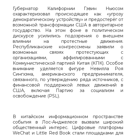
Губернатор Калифорнии Гэвин Ньюсом
охарактеризовал происходящее как «угрозу
демократическому устройству» и предостерёг от
возможной трансформации США в авторитарное
государство. На этом фоне в политическом
дискурсе усилились подозрения о внешнем
влиянии на протестные движения.
Республиканские конгрессмены заявили о
возможных связях протестующих с
организациями, аффилированными с
Коммунистической партией Китая (КПК). Особое
внимание уделяется фигуре Невилла Роя
Сингхэма, американского предпринимателя,
связанного, по утверждению ряда источников, с
финансовой поддержкой левых движений в
США, включая Партию за социализм и
освобождение (PSL).
В китайском информационном пространстве
события в Лос-Анджелесе вызвали широкий
общественный интерес. Цифровые платформы
WeChat и Little Red Book стали площадками для