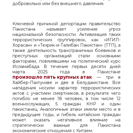
добровольно или без внешнего давления.
Ключевой причиной депортации правительство
Пакистана называет усиление угроз
национальной безопасности. Активизация таких
террористических группировок, как «ИГИЛ-
Хорасан» и «Техрик-и-Талибан Пакистан» (ТТП), а
также деятельность трансграничных боевиков и
преступных организаций стали основными
факторами, повлиявшими на политический курс
Исламабада. В течение первых десяти дней
марта 2025 года в Пакистане
произошло пять крупных атак
— три в
Хайбер-Пахтунхве и две в Белуджистане. Все
нападения носили характер террористических
актов с участием смертников, в результате чего
погибло не менее 18 человек, в том числе 12
военнослужащих, 5 граждан КНР и один
пакистанец. Аналогичные атаки имели место и в
предыдущие годы, и гибель китайских граждан
может оказать негативное влияние на
стратегически важные для Пакистана
экономические отношения с Китаем.