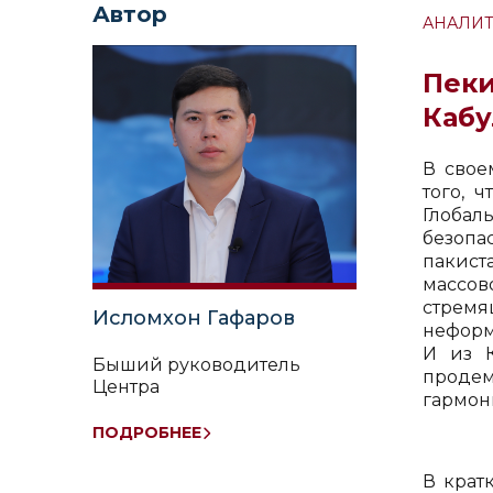
Автор
АНАЛИТ
Пеки
Каб
В свое
того, 
Глобал
безопа
пакист
массов
стремя
Исломхон Гафаров
неформ
И из К
Быший руководитель
проде
Центра
гармон
ПОДРОБНЕЕ
В крат