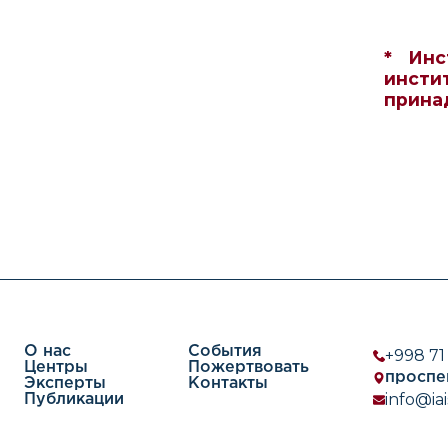
* Инс
инсти
прина
О нас
События
+998 71
Центры
Пожертвовать
проспе
Эксперты
Контакты
info@iai
Публикации