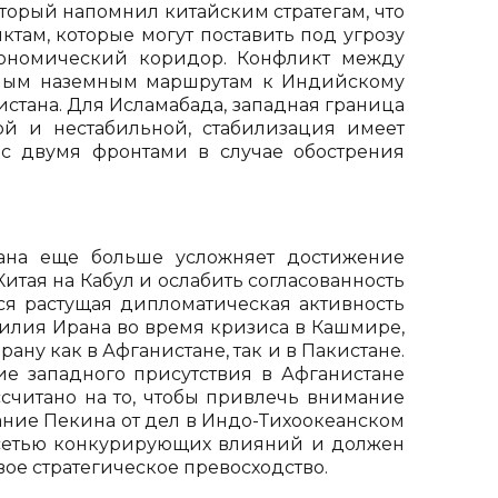
оторый напомнил китайским стратегам, что
ам, которые могут поставить под угрозу
кономический коридор. Конфликт между
жным наземным маршрутам к Индийскому
истана. Для Исламабада, западная граница
ой и нестабильной, стабилизация имеет
 с двумя фронтами в случае обострения
ана еще больше усложняет достижение
итая на Кабул и ослабить согласованность
ся растущая дипломатическая активность
илия Ирана во время кризиса в Кашмире,
ану как в Афганистане, так и в Пакистане.
ие западного присутствия в Афганистане
ссчитано на то, чтобы привлечь внимание
ание Пекина от дел в Индо-Тихоокеанском
й сетью конкурирующих влияний и должен
вое стратегическое превосходство.