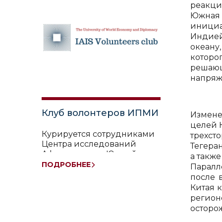
реакци
Южная 
инициа
Индией
океану
которо
решающ
напряж
Клуб волонтеров ИПМИ
Измене
целей 
Курируется сотрудниками
трехст
Центра исследований
Тегера
Афганистана и Южной
а также
Азии
ПОДРОБНЕЕ
Паралл
после 
Китая 
регион
осторо