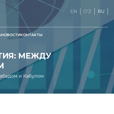
EN
OʼZ
RU
Ь
НОВОСТИ
КОНТАКТЫ
ТИЯ: МЕЖДУ
М
абадом и Кабулом