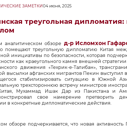
ИЧЕСКИЕ ЗАМЕТКИ
04 июня, 2025
нская треугольная дипломатия:
улом
д-р Исломхон Гафар
м аналитическом обзоре
что помещают треугольную дипломатию Китая ме
ьной инициативы по безопасности, которая подчерк
сности как краеугольного камня внешней стратегии
анского движения «Техрик-е-Талибан», трансгран
ой высылки афганских мигрантов Пекин выступил в
щегося стабилизировать ситуацию в Южной Ази
альную трехстороннюю встречу министров иностран
итая, Мухаммад Ишак Дар из Пакистана и Ами
монстрировал свое намерение претворить де
ии в конкретные дипломатические действия.
ком обзоре подчеркивается, что новая активность