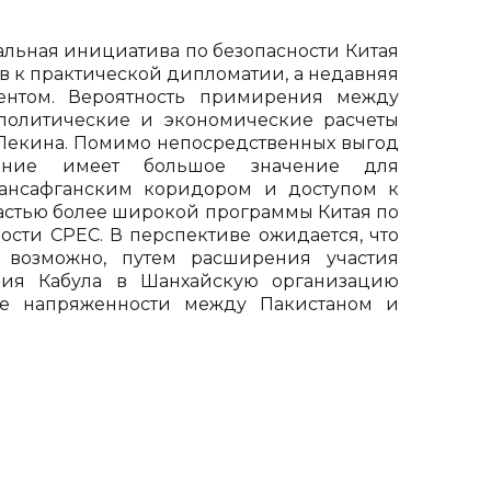
бальная инициатива по безопасности Китая
тв к практической дипломатии, а недавняя
ентом. Вероятность примирения между
 политические и экономические расчеты
о Пекина. Помимо непосредственных выгод
ение имеет большое значение для
трансафганским коридором и доступом к
частью более широкой программы Китая по
ости CPEC. В перспективе ожидается, что
 возможно, путем расширения участия
ния Кабула в Шанхайскую организацию
ие напряженности между Пакистаном и