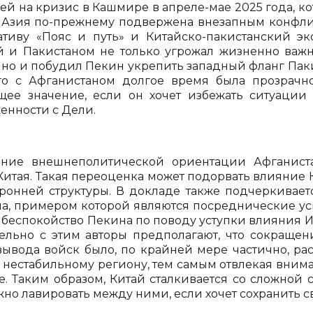
ей на кризис в Кашмире в апреле-мае 2025 года, к
Азия по-прежнему подвержена внезапным конфликт
тиву «Пояс и путь» и Китайско-пакистанский э
 и Пакистаном не только угрожал жизненно ва
, но и побудил Пекин укрепить западный фланг Пак
го с Афганистаном долгое время была прозрачн
ее значение, если он хочет избежать ситуации
енности с Дели.
ние внешнеполитической ориентации Афганист
Китая. Такая переоценка может подорвать влияние К
оронней структуры. В докладе также подчеркивает
на, примером которой являются посреднические ус
 беспокойство Пекина по поводу уступки влияния Ир
ельно с этим авторы предполагают, что сокращен
вывода войск было, по крайней мере частично, ра
к нестабильному региону, тем самым отвлекая вним
е. Таким образом, Китай сталкивается со сложно
жно лавировать между ними, если хочет сохранить с