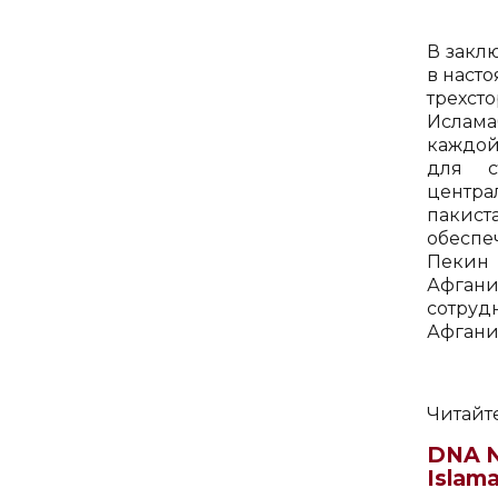
В закл
в наст
трехст
Ислама
каждой
для с
центра
пакист
обеспе
Пекин 
Афган
сотруд
Афгани
Читайте
DNA N
Islam