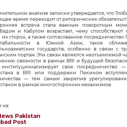
ючительном анализе записки утверждается, что Гло
оящее время переходит от риторических обязательс
оронняя встреча стала важным поворотным мом
бадом и Кабулом возрастает, чему способствуют
 из сторон, а также согласованное посредничеств
табильности в Южной Азии, такое сближ
льноазиатских государств, особенно в связи с 
анским портам. Эти связи являются неотъемлемой 
чению связности в рамках BRI и будущей безопасн
институционализирует свое посредничество —
истана в BRI или поддержки Пекином вступле
ничества — тем самым закрепив урегулирован
станом в рамках многосторонних механизмов.
 на:
ews Pakistan
abad Post