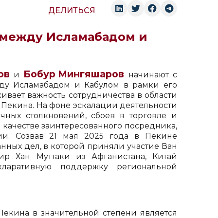
ДЕЛИТЬСЯ
 между Исламабадом и
ов
Бобур Минг
я
шаров
и
начинают с
жду Исламабадом и Кабулом в рамки его
ивает важность сотрудничества в области
 Пекина. На фоне эскалации деятельности
ичных столкновений, сбоев в торговле и
 качестве заинтересованного посредника,
и. Созвав 21 мая 2025 года в Пекине
ных дел, в которой приняли участие Ван
р Хан Муттаки из Афганистана, Китай
кларативную поддержку региональной
 Пекина в значительной степени является