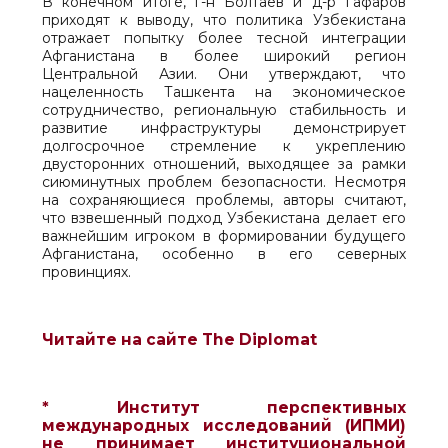
В конечном итоге, г-н Болтаев и д-р Гафаров
приходят к выводу, что политика Узбекистана
отражает попытку более тесной интеграции
Афганистана в более широкий регион
Центральной Азии. Они утверждают, что
нацеленность Ташкента на экономическое
сотрудничество, региональную стабильность и
развитие инфраструктуры демонстрирует
долгосрочное стремление к укреплению
двусторонних отношений, выходящее за рамки
сиюминутных проблем безопасности. Несмотря
на сохраняющиеся проблемы, авторы считают,
что взвешенный подход Узбекистана делает его
важнейшим игроком в формировании будущего
Афганистана, особенно в его северных
провинциях.
Читайте на сайте The Diplomat
* Институт перспективных
международных исследований (ИПМИ)
не принимает институциональной