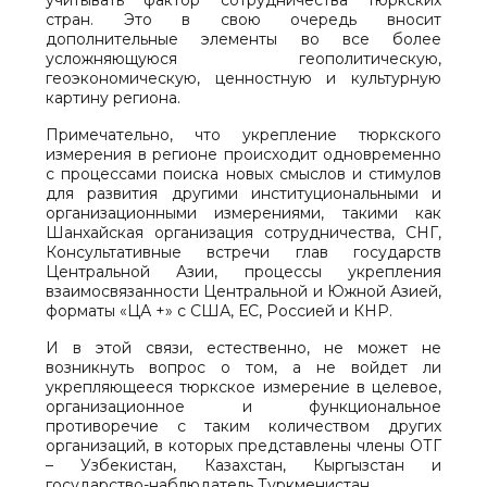
учитывать фактор сотрудничества тюркских
стран. Это в свою очередь вносит
дополнительные элементы во все более
усложняющуюся геополитическую,
геоэкономическую, ценностную и культурную
картину региона.
Примечательно, что укрепление тюркского
измерения в регионе происходит одновременно
с процессами поиска новых смыслов и стимулов
для развития другими институциональными и
организационными измерениями, такими как
Шанхайская организация сотрудничества, СНГ,
Консультативные встречи глав государств
Центральной Азии, процессы укрепления
взаимосвязанности Центральной и Южной Азией,
форматы «ЦА +» с США, ЕС, Россией и КНР.
И в этой связи, естественно, не может не
возникнуть вопрос о том, а не войдет ли
укрепляющееся тюркское измерение в целевое,
организационное и функциональное
противоречие с таким количеством других
организаций, в которых представлены члены ОТГ
– Узбекистан, Казахстан, Кыргызстан и
государство-наблюдатель Туркменистан.