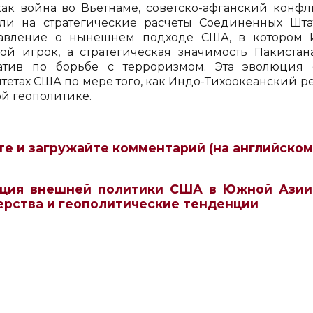
как война во Вьетнаме, советско-афганский конф
ли на стратегические расчеты Соединенных Штат
авление о нынешнем подходе США, в котором И
ой игрок, а стратегическая значимость Пакистан
атив по борьбе с терроризмом. Эта эволюция
тетах США по мере того, как Индо-Тихоокеанский ре
й геополитике.
те и загружайте комментарий (на английском
ция внешней политики США в Южной Азии:
ерства и геополитические тенденции