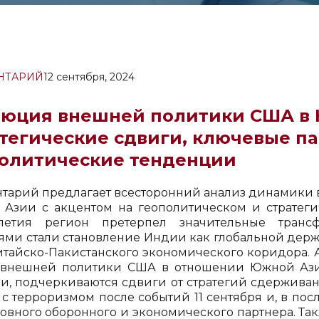
НТАРИЙ
12 сентября, 2024
люция внешней политики США в
тегические сдвиги, ключевые па
олитические тенденции
тарий предлагает всесторонний анализ динамики 
Азии с акцентом на геополитическом и стратеги
илетия регион претерпел значительные тран
ями стали становление Индии как глобальной держа
итайско-Пакистанского экономического коридора. 
 внешней политики США в отношении Южной Азии
и, подчеркиваются сдвиги от стратегий сдержива
 с терроризмом после событий 11 сентября и, в по
новного оборонного и экономического партнера. Так