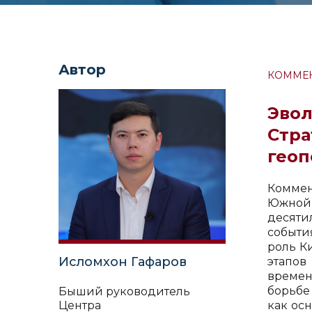
Автор
КОММЕ
Эво
Стра
геоп
Коммен
Южной 
десят
событи
роль К
Исломхон Гафаров
этапов
времен
борьбе
Быший руководитель
как ос
Центра