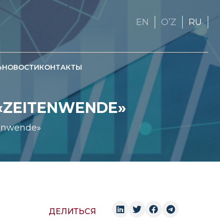
EN
OʼZ
RU
Ь
НОВОСТИ
КОНТАКТЫ
«ZEITENWENDE»
enwende»
ДЕЛИТЬСЯ