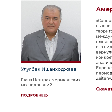
Амер
«Сопер
вышло 
террит
междун
нынешн
его ви
вернул
конкре
анализ
Европе
Улугбек Ишанходжаев
период
Zeiten
Глава Центра американских
исследований
Скача
ПОДРОБНЕЕ