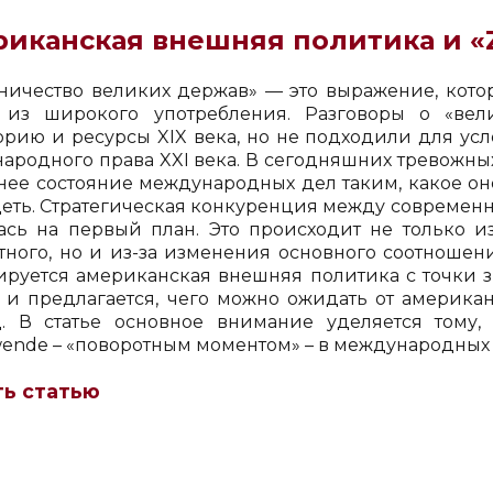
иканская внешняя политика и «
ничество великих держав» — это выражение, кото
из широкого употребления. Разговоры о «вел
орию и ресурсы XIX века, но не подходили для ус
ародного права XXI века. В сегодняшних тревожных
ее состояние международных дел таким, какое оно 
деть. Стратегическая конкуренция между современ
ась на первый план. Это происходит не только и
тного, но и из-за изменения основного соотношени
ируется американская внешняя политика с точки з
 и предлагается, чего можно ожидать от америк
. В статье основное внимание уделяется тому
wende – «поворотным моментом» – в международных 
ть статью