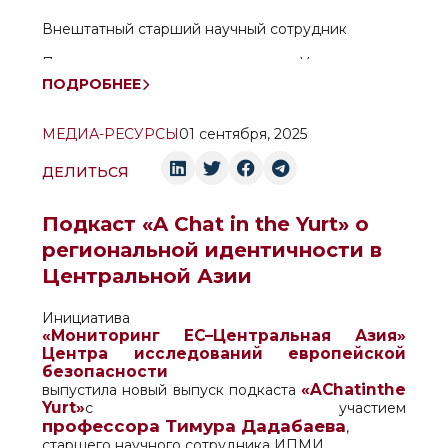
Внештатный старший научный сотрудник
Проректор по науке и инновациям Университета
мировой экономики и дипломатии
ПОДРОБНЕЕ
МЕДИА-РЕСУРСЫ
01 сентября, 2025
ДЕЛИТЬСЯ
Подкаст «A Chat in the Yurt» о
региональной идентичности в
Центральной Азии
Инициатива
«Мониторинг ЕС–Центральная Азия»
Центра исследований европейской
безопасности
«
A
Chat
in
the
выпустила новый выпуск подкаста
Yurt
»
с участием
профессора Тимура Дадабаева
,
старшего научного сотрудника ИПМИ.