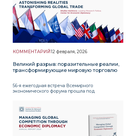
КОММЕНТАРИЙ
12 февраля, 2026
Великий разрыв: поразительные реалии,
трансформирующие мировую торговлю
56-я ежегодная встреча Всемирного
экономического форума прошла под
оптимистичным девизом «Дух диалога».
Безмятежные, покрытые снегом вершины
швейцарских Альп резко контрастировали с
мировой системой, переживающей серьезные
структурные преобра