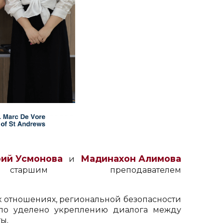
ий Усмонова
Мадинахон Алимова
и
ршим преподавателем
 отношениях, региональной безопасности
ыло уделено укреплению диалога между
ы.