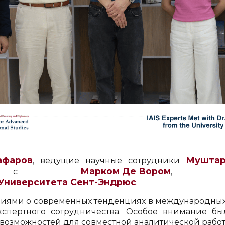
афаров
Муштар
, ведущие научные сотрудники
Марком Де Вором
речу с
, ста
Университета Сент-Эндрюс
.
ниями о современных тенденциях в международных
экспертного сотрудничества. Особое внимание б
озможностей для совместной аналитической работ