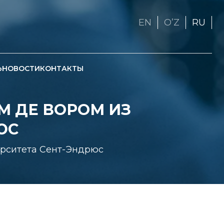
EN
OʼZ
RU
Ь
НОВОСТИ
КОНТАКТЫ
М ДЕ ВОРОМ ИЗ
ЮС
ерситета Сент-Эндрюс